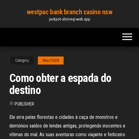
Skip
westpac bank branch casino nsw
to
jackpot-slotonqr.web.app
the
content
Category
Masi76528
Como obter a espada do
destino
By
PUBLISHER
Ele erra pelas florestas e cidades à caça de monstros e
demónios saídos de lendas antigas, protegendo inocentes e
vítimas do mal. As suas aventuras como viajante e feiticeiro