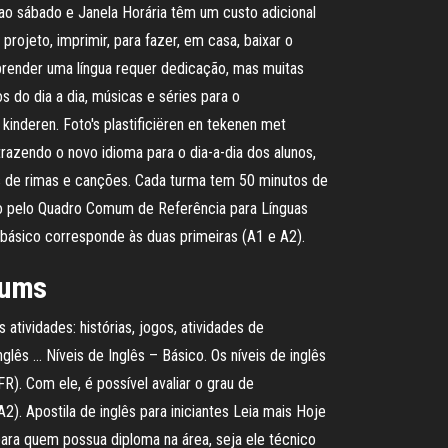
ao sábado e Janela Horária têm um custo adicional
projeto, imprimir, para fazer, em casa, baixar o
prender uma língua requer dedicação, mas muitas
s do dia a dia, músicas e séries para o
kinderen. Foto's plastificiëren en tekenen met
 trazendo o novo idioma para o dia-a-dia dos alunos,
ões de rimas e canções. Cada turma tem 50 minutos de
ido pelo Quadro Comum de Referência para Línguas
l básico corresponde às duas primeiras (A1 e A2).
bums
 atividades: histórias, jogos, atividades de
lês … Níveis de Inglês – Básico. Os níveis de inglês
). Com ele, é possível avaliar o grau de
). Apostila de inglês para iniciantes Leia mais Hoje
para quem possua diploma na área, seja ele técnico