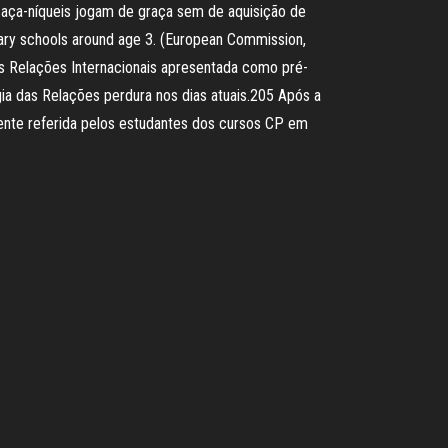
 caça-níqueis jogam de graça sem de aquisição de
ary schools around age 3. (European Commission,
 das Relações Internacionais apresentada como pré-
gia das Relações perdura nos dias atuais.205 Após a
lmente referida pelos estudantes dos cursos CP em