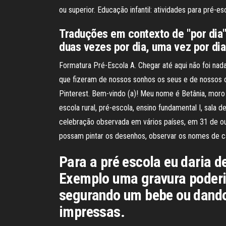
ou superior. Educação infantil: atividades para pré-e
Traduções em contexto de "por dia" 
duas vezes por dia, uma vez por dia
Formatura Pré-Escola A. Chegar até aqui não foi na
que fizeram de nossos sonhos os seus e de nossos obj
Pinterest. Bem-vindo (a)! Meu nome é Betânia, mor
escola rural, pré-escola, ensino fundamental I, sala
celebração observada em vários países, em 31 de out
possam pintar os desenhos, observar os nomes de cad
Para a pré escola eu daria 
Exemplo uma gravura poderi
segurando um bebe ou dando
impressas.