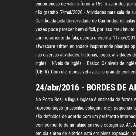
encomendas de valor inferior a 15€, o valor dos por
não gratuito. 7/mai/2020 - Atividades para sala de aul
Certificada pela Universidade de Cambridge dá aula
vezes pode parecer bem difícil, por isso meu intuito 
aprimoramento da fala, escuta e escrita. 11/nov/2013 
afwasbare stiften en andere inspirerende plaatjes op 
nas diversas atividades: histórias, jogos, atividade
inglês … Níveis de Inglês – Básico. Os níveis de in
(CEFR). Com ele, é possível avaliar o grau de conhec
24/abr/2016 - BORDES DE A
No Porto Real, a língua inglesa é ensinada de forma vi
representação (massinha, colagem, etc), pequenas ta
são definidos de acordo com um parâmetro internaci
conhecimento de um aluno em seis categorias: A1, A2,
em dia a área de elétrica está em plena expansão, m