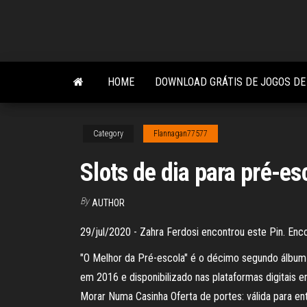
Skip
to
the
content
HOME
DOWNLOAD GRÁTIS DE JOGOS DE
Category
Flannagan77577
Slots de dia para pré-es
By
AUTHOR
29/jul/2020 - Zahra Ferdosi encontrou este Pin. Enco
"O Melhor da Pré-escola" é o décimo segundo álbum d
em 2016 e disponibilizado nas plataformas digitais 
Morar Numa Casinha Oferta de portes: válida para e