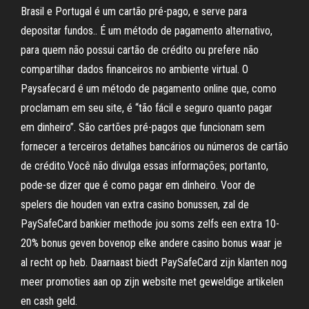
Brasil e Portugal é um cartão pré-pago, e serve para
depositar fundos.. É um método de pagamento alternativo,
para quem não possui cartão de crédito ou prefere não
compartilhar dados financeiros no ambiente virtual. O
Paysafecard é um método de pagamento online que, como
proclamam em seu site, é “tão fácil e seguro quanto pagar
em dinheiro”. São cartões pré-pagos que funcionam sem
fornecer a terceiros detalhes bancários ou números de cartão
de crédito.Você não divulga essas informações; portanto,
pode-se dizer que é como pagar em dinheiro. Voor de
spelers die houden van extra casino bonussen, zal de
PaySafeCard bankier methode jou soms zelfs een extra 10-
20% bonus geven bovenop elke andere casino bonus waar je
al recht op heb. Daarnaast biedt PaySafeCard zijn klanten nog
meer promoties aan op zijn website met geweldige artikelen
en cash geld.