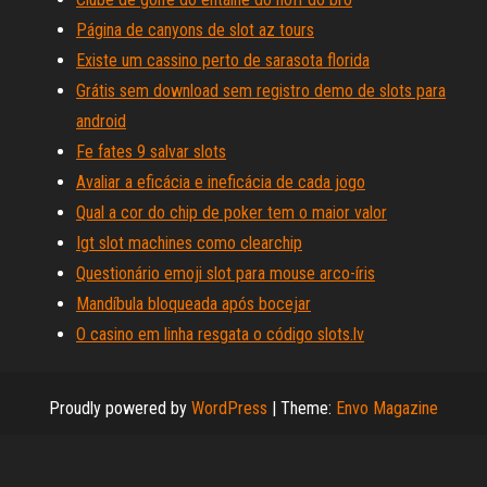
Página de canyons de slot az tours
Existe um cassino perto de sarasota florida
Grátis sem download sem registro demo de slots para
android
Fe fates 9 salvar slots
Avaliar a eficácia e ineficácia de cada jogo
Qual a cor do chip de poker tem o maior valor
Igt slot machines como clearchip
Questionário emoji slot para mouse arco-íris
Mandíbula bloqueada após bocejar
O casino em linha resgata o código slots.lv
Proudly powered by
WordPress
|
Theme:
Envo Magazine