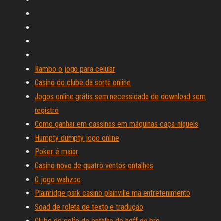
Rambo o jogo para celular
Casino do clube da sorte online
Jogos online grátis sem necessidade de download sem
registro
Como ganhar em cassinos em máquinas caça-níqueis
Humpty dumpty jogo online
Poker é maior
Casino novo de quatro ventos entalhes
O jogo wahzoo
Plainridge park casino plainville ma entretenimento
Soad de roleta de texto e tradução
Clube de golfe do entalhe do hoff do bro