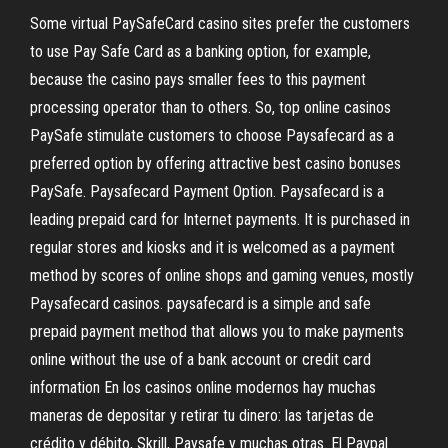
Some virtual PaySafeCard casino sites prefer the customers
to use Pay Safe Card as a banking option, for example,
because the casino pays smaller fees to this payment
processing operator than to others. So, top online casinos
PaySafe stimulate customers to choose Paysafecard as a
preferred option by offering attractive best casino bonuses
PaySafe. Paysafecard Payment Option. Paysafecard is a
leading prepaid card for Internet payments. It is purchased in
regular stores and kiosks and it is welcomed as a payment
method by scores of online shops and gaming venues, mostly
Paysafecard casinos. paysafecard is a simple and safe
prepaid payment method that allows you to make payments
online without the use of a bank account or credit card
information En los casinos online modernos hay muchas
maneras de depositar y retirar tu dinero: las tarjetas de
crédito y débito, Skrill, Paysafe y muchas otras. El Paypal