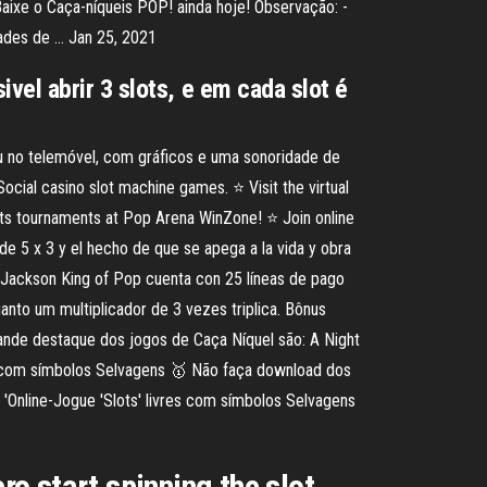
Baixe o Caça-níqueis POP! ainda hoje! Observação: -
dades de … Jan 25, 2021
vel abrir 3 slots, e em cada slot é
u no telemóvel, com gráficos e uma sonoridade de
cial casino slot machine games. ⭐ Visit the virtual
lots tournaments at Pop Arena WinZone! ⭐ Join online
e 5 x 3 y el hecho de que se apega a la vida y obra
 Jackson King of Pop cuenta con 25 líneas de pago
nto um multiplicador de 3 vezes triplica. Bônus
ande destaque dos jogos de Caça Níquel são: A Night
res com símbolos Selvagens 🥇 Não faça download dos
Online-Jogue 'Slots' livres com símbolos Selvagens
ro start spinning the slot